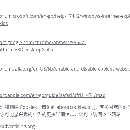
ort.microsoft.com/en-gb/help/17442/windows-internet-expl
kies
port.google.com/chrome/answer/95647?
latform%3DDesktop&hl=en
ort.mozilla.org/en-US/kb/enable-and-disable-cookies-websit
器：
ort.apple.com/en-gb/guide/safari/sfri11471/mac
和删除 Cookies，请访问 aboutcookies.org。有关对您
你可能感兴趣的广告的更多详细信息，您可以访问以下网站：
advertising.org