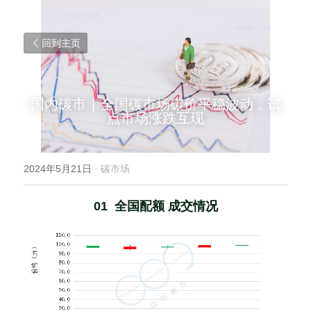
回到主页
国内碳市 | 全国碳市场碳价平稳波动，试
点市场涨跌互现
2024年5月21日
·
碳市场
01  全国配额 成交情况