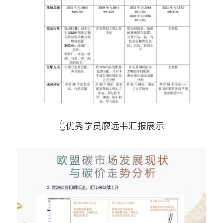
👆优秀学员廖远韦汇报展示