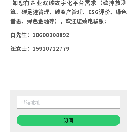
如您有企业双碳数字化平台需求（碳排放测
算、碳足迹管理、碳资产管理、ESG评价、绿色
普惠、绿色金融等），欢迎您致电联系：
白先生：18600908892
崔女士：15910712779
订阅