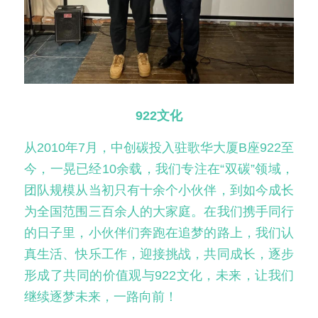
922文化
从2010年7月，中创碳投入驻歌华大厦B座922至
今，一晃已经10余载，我们专注在“双碳”领域，
团队规模从当初只有十余个小伙伴，到如今成长
为全国范围三百余人的大家庭。在我们携手同行
的日子里，小伙伴们奔跑在追梦的路上，我们认
真生活、快乐工作，迎接挑战，共同成长，逐步
形成了共同的价值观与922文化，未来，让我们
继续逐梦未来，一路向前！