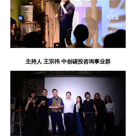
主持人 王宗祎 中创碳投咨询事业群