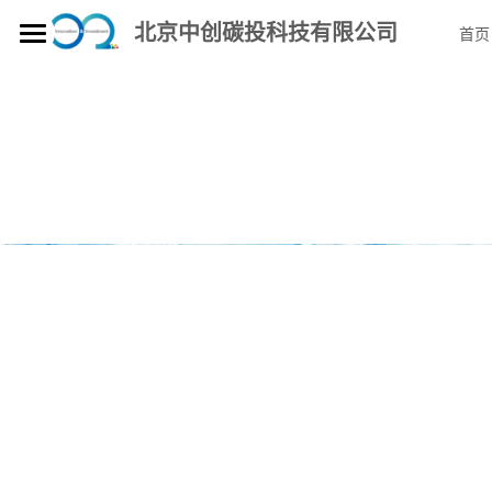
北京中创碳投科技有限公司
首页
首页
金融行业及上市公司“双碳”服务
CSR/ESG/TCFD评级、数据及咨询服务
博客
“双碳”解决方案
所有博客分类
中创观点
产品矩阵
区域“双碳”综合解决方案
绿色发展解决方案
ESG
应对气候变化解决方案
技术研发驱动
中创碳云
碳知
绿色发展解决方案
企业“双碳”服务产品—碳e管
社会责任
标准引领
双碳培训
园区绿色低碳循环发展
企业“双碳”服务产品—唐博士在线
模型支撑
关于我们
中创行动
双碳案例
企业“双碳”实施方案
基于大语言模型的C端应用—中创碳知
碳管理方法论
北极熊教育
加入我们
公司要闻
碳市场履约一体化解决方案
“双碳”大数据应用—绿色普惠
数据赋能——“能环碳经”
教育培训业务