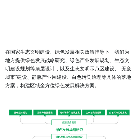
党建风采
碳资产开发及交易
简体中文
双碳故事
生态环境权益交易市场建设
简体中文
政策解读
企业/机构级碳中和解决方案
在国家生态文明建设、绿色发展相关政策指导下，我们为
碳市场
产品碳足迹评价
地方提供绿色发展战略研究、绿色产业发展规划、生态文
明建设规划等顶层设计，以及生态文明示范区建设、"无废
922文化
金融行业及上市公司“双碳”服务
城市"建设、静脉产业园建设、白色污染治理等具体的落地
CSR/ESG/TCFD评级、数据及咨询服务
方案，构建区域全方位绿色发展解决方案。
企业培训与“双碳”品牌提升
综合能源解决方案