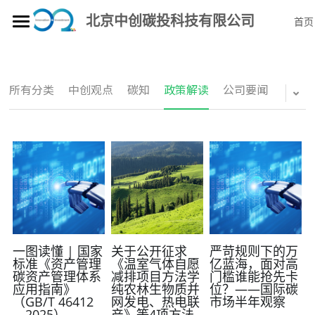
北京中创碳投科技有限公司
首页
首页
金融行业及上市公司“双碳”服务
CSR/ESG/TCFD评级、数据及咨询服务
博客
所有分类
中创观点
碳知
政策解读
公司要闻
“双碳”解决方案
所有博客分类
中创观点
产品矩阵
区域“双碳”综合解决方案
ESG
应对气候变化解决方案
技术研发驱动
中创碳云
碳知
绿色发展解决方案
企业“双碳”服务产品—碳e管
社会责任
标准引领
双碳培训
园区绿色低碳循环发展
企业“双碳”服务产品—唐博士在线
模型支撑
关于我们
中创行动
一图读懂 | 国家
关于公开征求
严苛规则下的万
标准《资产管理
《温室气体自愿
亿蓝海，面对高
双碳案例
企业“双碳”实施方案
碳资产管理体系
减排项目方法学
门槛谁能抢先卡
基于大语言模型的C端应用—中创碳知
碳管理方法论
北极熊教育
加入我们
应用指南》
纯农林生物质并
位？——国际碳
（GB/T 46412
网发电、热电联
市场半年观察
公司要闻
碳市场履约一体化解决方案
“双碳”大数据应用—绿色普惠
数据赋能——“能环碳经”
教育培训业务
—2025）
产》等4项方法