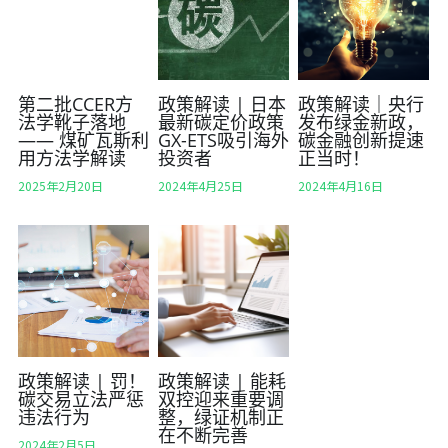
第二批CCER方
政策解读 | 日本
政策解读｜央行
法学靴子落地
最新碳定价政策
发布绿金新政，
—— 煤矿瓦斯利
GX-ETS吸引海外
碳金融创新提速
用方法学解读
投资者
正当时！
2025年2月20日
2024年4月25日
2024年4月16日
政策解读 | 罚！
政策解读 | 能耗
碳交易立法严惩
双控迎来重要调
违法行为
整，绿证机制正
在不断完善
2024年2月5日