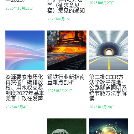
2025年6月27日
学（征求意见
2025年10月11日
稿）意见的通知
党建风采
碳资产开发及交易
简体中文
2025年8月15日
双碳故事
生态环境权益交易市场建设
简体中文
政策解读
企业/机构级碳中和解决方案
碳市场
产品碳足迹评价
922文化
金融行业及上市公司“双碳”服务
资源要素市场化
钢铁行业新指南
第二批CCER方
CSR/ESG/TCFD评级、数据及咨询服务
再突破！碳排放
重难点剖析
法学靴子落地-
权、用水权交易
公路隧道照明系
2025年2月21日
制度2027年基本
统节能方法学解
企业培训与“双碳”品牌提升
完善｜政在发声
读
综合能源解决方案
2025年6月4日
2025年2月20日